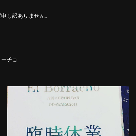
変申し訳ありません。
ラーチョ