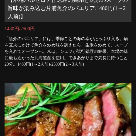
【本場バルセロナ仕込みの鶏系と魚系のスープの
旨味が染み込む片浦魚介のパエリア:1480円(1～2
人前)】
1480円/2500円
「魚介のパエリア」には、季節ごとの海の幸がたっぷり入る。鍋
を直火にかけて魚介を炒め味を調えたら、生米を炒めて、スープ
を入れてオーブンへ。米は、シェフが試行錯誤の結果、本場の味
に最も近かった北海道産を使用。できあがりまで気長に待つこと
20分。1480円(1～2人前)/2500円(2～3人前)