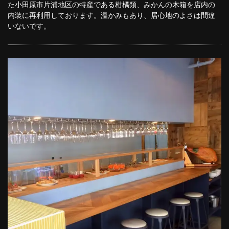
た小田原市片浦地区の特産である柑橘類、みかんの木箱を店内の
この店舗情報をシェアする
内装に再利用しております。温かみもあり、居心地のよさは間違
いないです。
スペインバルEl Borracho（エルボラーチョ）小田原
神奈川県小田原市栄町２－１０－１２－１Ｆ
https://elborracho.owst.jp/
お店情報をコピー
閉じる