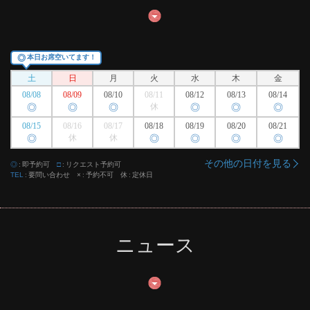
◎
本日お席空いてます！
土
日
月
火
水
木
金
08/08
08/09
08/10
08/11
08/12
08/13
08/14
◎
◎
◎
休
◎
◎
◎
08/15
08/16
08/17
08/18
08/19
08/20
08/21
◎
休
休
◎
◎
◎
◎
その他の日付を見る
◎
即予約可
□
リクエスト予約可
TEL
要問い合わせ
×
予約不可
休
定休日
ニュース