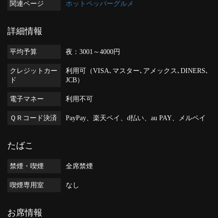
関連ページ
ホットペッパーグルメ
詳細情報
平均予算
夜：3001～4000円
クレジットカー
利用可（VISA､マスター､アメックス､DINERS､
ド
JCB）
電子マネー
利用不可
ＱＲコード決済
PayPay、楽天ペイ、d払い、au PAY、メルペイ
たばこ
禁煙・喫煙
全席禁煙
喫煙専用室
なし
お席情報